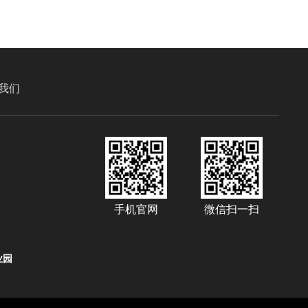
我们
手机官网
微信扫一扫
业园