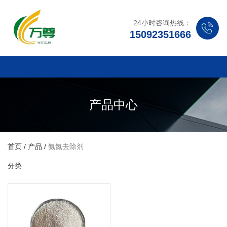
24小时咨询热线：
15092351666
产品中心
首页
/
产品
/
氨氮去除剂
分类