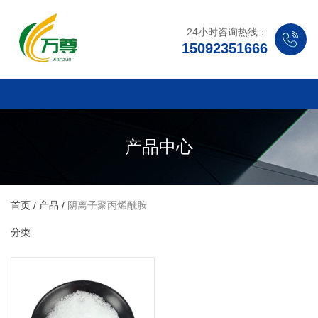
24小时咨询热线：
15092351666
产品中心
首页
/
产品
/
阴离子聚丙烯酰胺
分类